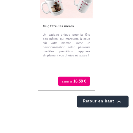
Mug fête des mères
Un cadeau unique pour la fête
des mères, qui marquera à coup
sûr votre maman. Avec un
personnalisation selon plusieurs
modèles prédéfinis, apposez
simplement vos photos et textes !
16,58 €
à partir de

Retour en haut