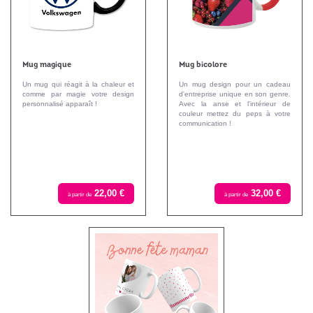
Mug magique
Mug bicolore
Un mug qui réagit à la chaleur et
Un mug design pour un cadeau
comme par magie votre design
d'entreprise unique en son genre.
personnalisé apparaît !
Avec la anse et l'intérieur de
couleur mettez du peps à votre
communication !
22,00 €
32,00 €
à partir de
à partir de