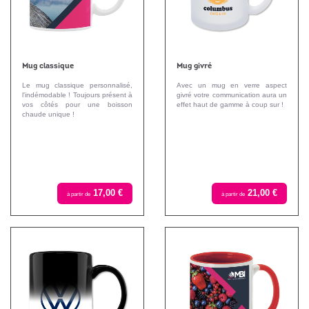
Mug classique
Mug givré
Le mug classique personnalisé,
Avec un mug en verre aspect
l'indémodable ! Toujours présent à
givré votre communication aura un
vos côtés pour une boisson
effet haut de gamme à coup sur !
chaude unique !
17,00 €
21,00 €
à partir de
à partir de