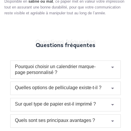
Disponible en
satiné ou mat
, ce papier met en valeur votre impression
tout en assurant une bonne durabilité, pour que votre communication
reste visible et agréable à manipuler tout au long de l’année.
Questions fréquentes
Questions fréquentes
arrow_drop_down
Pourquoi choisir un calendrier marque-
page personnalisé ?
arrow_drop_down
Quelles options de pelliculage existe-t-il ?
arrow_drop_down
Sur quel type de papier est-il imprimé ?
arrow_drop_down
Quels sont ses principaux avantages ?