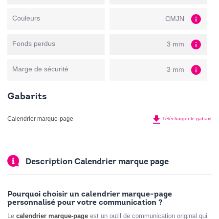
info
Couleurs
CMJN
info
Fonds perdus
3 mm
info
Marge de sécurité
3 mm
Gabarits
file_download
Calendrier marque-page
Télécharger le gabarit
Description Calendrier marque page
Pourquoi choisir un calendrier marque-page
personnalisé pour votre communication ?
Le
calendrier marque-page
est un outil de communication original qui