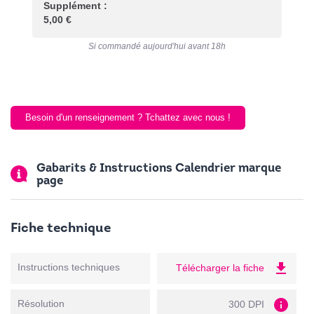
Supplément :
5,00 €
Si commandé aujourd'hui avant 18h
Besoin d'un renseignement ? Tchattez avec nous !
Gabarits & Instructions Calendrier marque
page
Fiche technique
file_download
Instructions techniques
Télécharger la fiche
info
Résolution
300 DPI