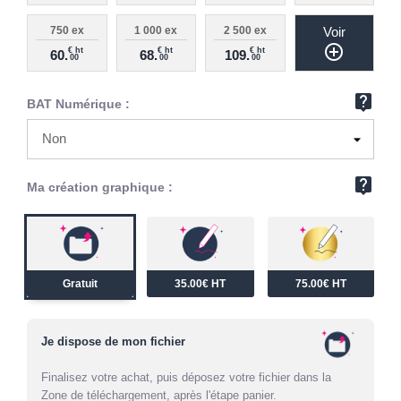
750 ex
1 000 ex
2 500 ex
Voir
add_circle_outline
€ ht
€ ht
€ ht
60.
68.
109.
00
00
00
live_help
BAT Numérique :
live_help
Ma création graphique :
Gratuit
35.00€ HT
75.00€ HT
Je dispose de mon fichier
Finalisez votre achat, puis déposez votre fichier dans la
Zone de téléchargement, après l'étape panier.