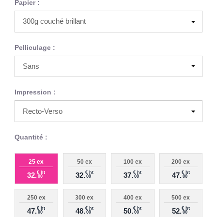
Papier :
Pelliculage :
Impression :
Quantité :
25 ex
50 ex
100 ex
200 ex
€ ht
€ ht
€ ht
€ ht
32.
32.
37.
47.
00
00
00
00
250 ex
300 ex
400 ex
500 ex
€ ht
€ ht
€ ht
€ ht
47.
48.
50.
52.
00
00
00
00