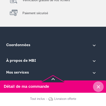
Vérification gratuite de vos fichiers
Paiement sécurisé
keyboard_arrow_down
Coordonnées

À propos de MBI

Nos services
keyboard_arrow_up
close
Détail de ma commande
Ma Bonne Impression © 2026
Tout inclus -
Livraison offerte