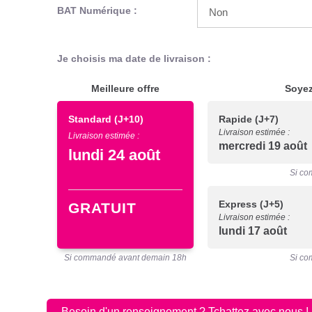
BAT Numérique :
Je choisis ma date de livraison :
Meilleure offre
Soyez
Standard
(J+10)
Rapide
(J+7)
Livraison estimée :
Livraison estimée :
mercredi 19 août
lundi 24 août
Si co
Express
(J+5)
GRATUIT
Livraison estimée :
lundi 17 août
Si commandé avant demain 18h
Si co
Besoin d'un renseignement ? Tchattez avec nous !