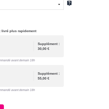
live_help
 livré plus rapidement
Supplément :
30,00 €
mmandé avant demain 18h
Supplément :
55,00 €
mmandé avant demain 18h