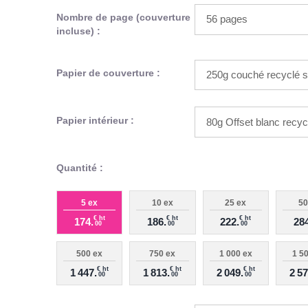
Nombre de page (couverture
incluse) :
Papier de couverture :
Papier intérieur :
Quantité :
5 ex
10 ex
25 ex
50
€ ht
€ ht
€ ht
174.
186.
222.
284
00
00
00
500 ex
750 ex
1 000 ex
1 5
€ ht
€ ht
€ ht
1 447.
1 813.
2 049.
2 57
00
00
00