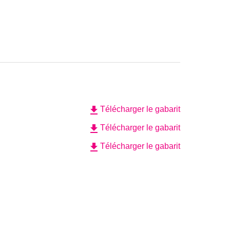
file_download
Télécharger le gabarit
file_download
Télécharger le gabarit
file_download
Télécharger le gabarit