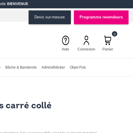
code
BIENVENUE
Devis sur-mesure
Programme revendeurs
0
Aide
Connexion
Panier
e
Bâche & Banderole
Adhésif/sticker
Objet Pub
 carré collé
unication éco-responsable c'est le support imprimé