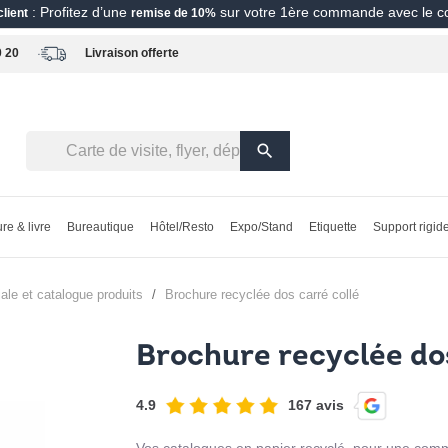
: Profitez d’une
sur votre 1ère commande avec le 
lient
remise de 10%
0 20
Livraison offerte
search
re & livre
Bureautique
Hôtel/Resto
Expo/Stand
Etiquette
Support rigid
ale et catalogue produits
brochure recyclée dos carré collé
Brochure recyclée dos
4.9
167 avis
Vos catalogues en papier recyclé, pour une comm