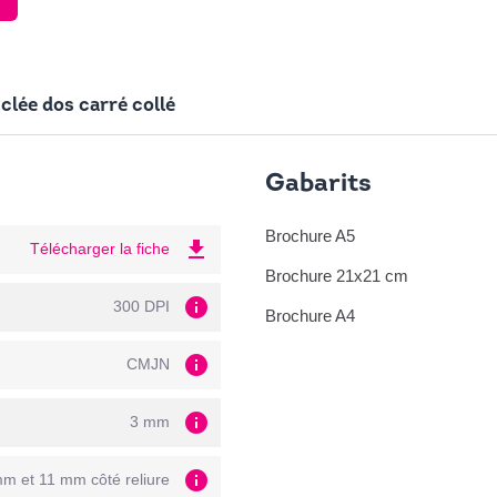
clée dos carré collé
Gabarits
Brochure A5
file_download
Télécharger la fiche
Brochure 21x21 cm
info
300 DPI
Brochure A4
info
CMJN
info
3 mm
info
m et 11 mm côté reliure