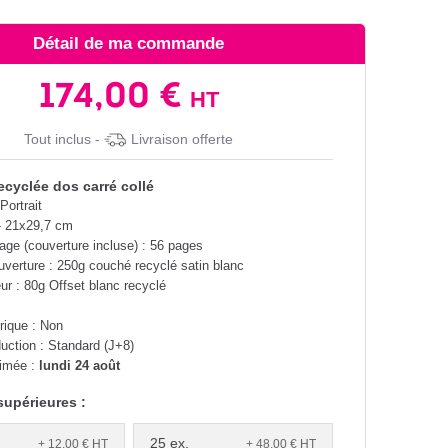
Détail de ma commande
174,00 €
HT
Tout inclus -
Livraison offerte
ecyclée dos carré collé
Portrait
- 21x29,7 cm
ge (couverture incluse) : 56 pages
uverture : 250g couché recyclé satin blanc
eur : 80g Offset blanc recyclé
rique : Non
duction : Standard (J+8)
timée :
lundi 24 août
supérieures :
25 ex.
+ 12,00 €
HT
+ 48,00 €
HT