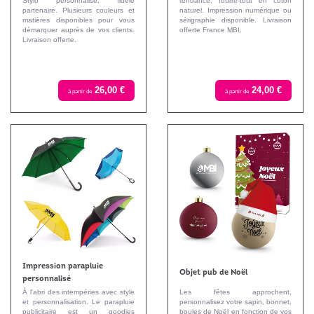
Stylo personnalisé, fidèle
tendance, fourre-tout en coton
partenaire. Plusieurs couleurs et
naturel. Impression numérique ou
matières disponibles pour vous
sérigraphie disponible. Livraison
démarquer auprès de vos clients.
offerte France MBI.
Livraison offerte.
26,00 €
24,00 €
à partir de
à partir de
Impression parapluie
Objet pub de Noël
personnalisé
À l'abri des intempéries avec style
Les fêtes approchent,
et personnalisation. Le parapluie
personnalisez votre sapin, bonnet,
publicitaire est un goodies
boules de Noël en fonction de vos