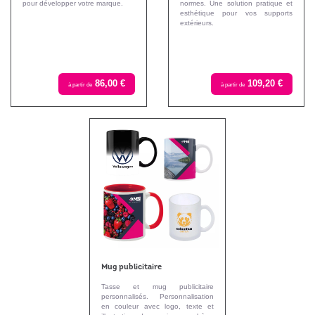
pour développer votre marque.
normes. Une solution pratique et
esthétique pour vos supports
extérieurs.
86,00 €
109,20 €
à partir de
à partir de
Mug publicitaire
Tasse et mug publicitaire
personnalisés. Personnalisation
en couleur avec logo, texte et