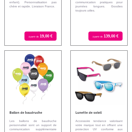
enfant). Personnalisation pas
communication pratiques pour
chère et rapide. Livraison France.
journées longues. Goodies
toujours utiles.
19,00 €
139,00 €
à partir de
à partir de
Ballon de baudruche
Lunette de soleil
Les ballons de baudruche
Accessoire tendance valorisant
personnalisé sont un support de
votre marque tout en offrant une
communication supplémentaire
protection UV conforme aux