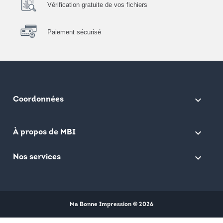
Vérification gratuite de vos fichiers
Paiement sécurisé
keyboard_arrow_down
Coordonnées

À propos de MBI

Nos services
Ma Bonne Impression © 2026