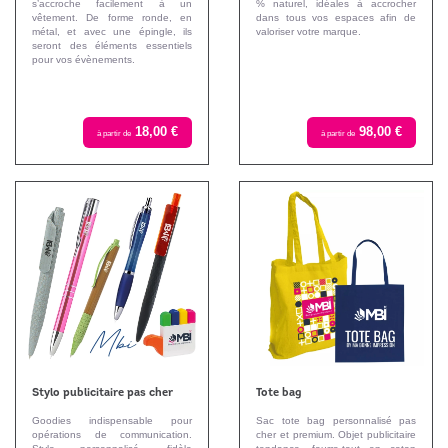
s’accroche facilement à un
% naturel, idéales à accrocher
vêtement. De forme ronde, en
dans tous vos espaces afin de
métal, et avec une épingle, ils
valoriser votre marque.
seront des éléments essentiels
pour vos évènements.
18,00 €
98,00 €
à partir de
à partir de
Stylo publicitaire pas cher
Tote bag
Goodies indispensable pour
Sac tote bag personnalisé pas
opérations de communication.
cher et premium. Objet publicitaire