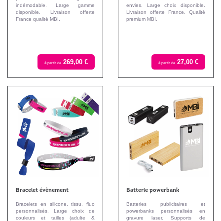
indémodable. Large gamme
envies. Large choix disponible.
disponible. Livraison offerte
Livraison offerte France. Qualité
France qualité MBI.
premium MBI.
269,00 €
27,00 €
à partir de
à partir de
Bracelet évènement
Batterie powerbank
Bracelets en silicone, tissu, fluo
Batteries publicitaires et
personnalisés. Large choix de
powerbanks personnalisés en
couleurs et tailles (adulte &
gravure laser. Supports de