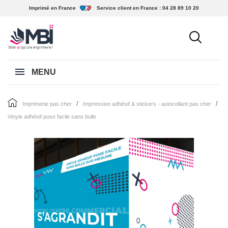
Imprimé en France
Service client en France :
04 28 89 10 20
MENU
imprimerie pas cher
impression adhésif & stickers - autocollant pas cher
vinyle adhésif pose facile sans bulle