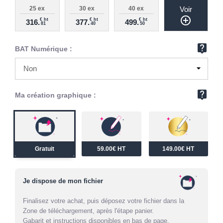
25 ex
30 ex
40 ex
Voir
add_circle_outline
€ ht
€ ht
€ ht
316.
377.
499.
81
40
50
live_help
BAT Numérique :
live_help
Ma création graphique :
Gratuit
59.00€ HT
149.00€ HT
Je dispose de mon fichier
Finalisez votre achat, puis déposez votre fichier dans la
Zone de téléchargement, après l'étape panier.
Gabarit et instructions disponibles en bas de page.