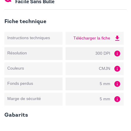
Facile Sans Bulle
Fiche technique
file_download
Instructions techniques
Télécharger la fiche
info
Résolution
300 DPI
info
Couleurs
CMJN
info
Fonds perdus
5 mm
info
Marge de sécurité
5 mm
Gabarits