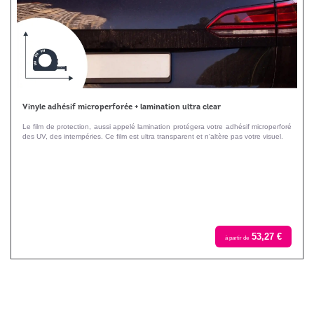
Vinyle adhésif microperforée + lamination ultra clear
Le film de protection, aussi appelé lamination protégera votre adhésif microperforé
des UV, des intempéries. Ce film est ultra transparent et n'altère pas votre visuel.
53,27 €
à partir de