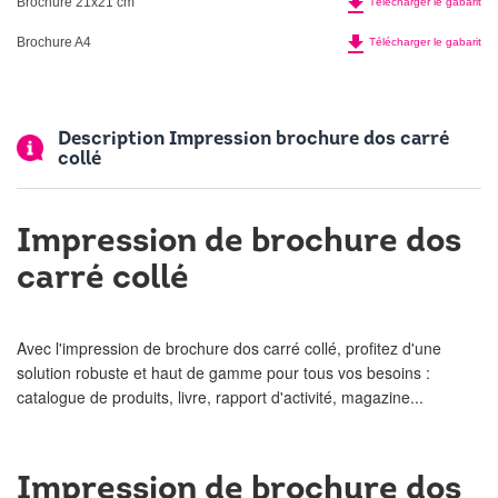
file_download
Brochure 21x21 cm
Télécharger le gabarit
file_download
Brochure A4
Télécharger le gabarit
Description Impression brochure dos carré
collé
Impression de brochure dos
carré collé
Avec l'impression de brochure dos carré collé, profitez d'une
solution robuste et haut de gamme pour tous vos besoins :
catalogue de produits, livre, rapport d'activité, magazine...
Impression de brochure dos