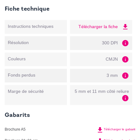
Fiche technique
file_download
Instructions techniques
Télécharger la fiche
info
Résolution
300 DPI
info
Couleurs
CMJN
info
Fonds perdus
3 mm
Marge de sécurité
5 mm et 11 mm côté reliure
info
Gabarits
file_download
Brochure A5
Télécharger le gabarit