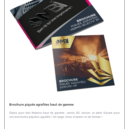
Brochure piquée agrafées haut de gamme
Optez pour des finitions haut de gamme, vernis 3D, dorure, et plein d'autre pour
vos brochures piquées agrafés ! Un large choix d'option et de format !