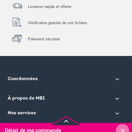
Livraison rapide et offerte
Vérification gratuite de vos fichiers
Paiement sécurisé
keyboard_arrow_down
Coordonnées

À propos de MBI

Nos services
keyboard_arrow_up
close
Détail de ma commande