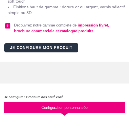
soft touch
Finitions haut de gamme : dorure or ou argent, vernis sélectif
simple ou 3D
add_box
Découvrez notre gamme complète de
impression livret,
brochure commerciale et catalogue produits
JE CONFIGURE MON PRODUIT
Je configure : Brochure dos carré collé
Configuration personnalisée