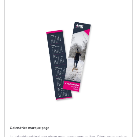
Calendrier marque page
Le calendrier original pour glisser entre deux pages de livre. Offrez les en cadeau