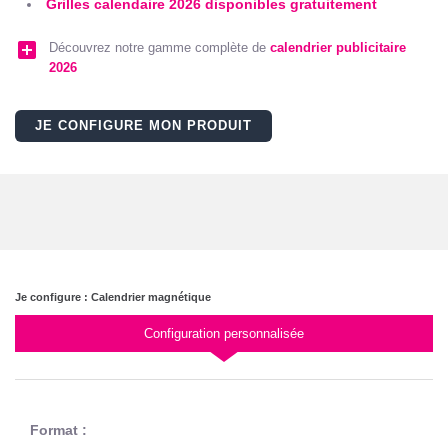
Grilles calendaire 2026 disponibles gratuitement
add_box
Découvrez notre gamme complète de
calendrier publicitaire
2026
JE CONFIGURE MON PRODUIT
Je configure : Calendrier magnétique
Configuration personnalisée
Format :