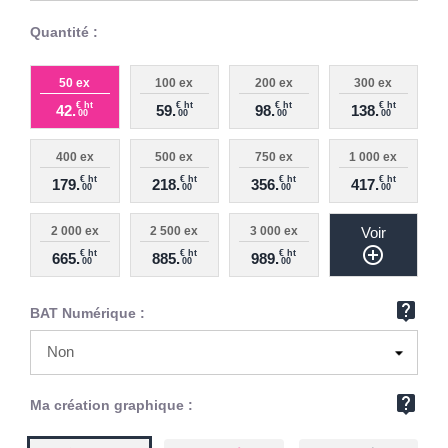
Quantité :
50 ex
100 ex
200 ex
300 ex
€ ht
€ ht
€ ht
€ ht
42.
59.
98.
138.
00
00
00
00
400 ex
500 ex
750 ex
1 000 ex
€ ht
€ ht
€ ht
€ ht
179.
218.
356.
417.
00
00
00
00
2 000 ex
2 500 ex
3 000 ex
Voir
add_circle_outline
€ ht
€ ht
€ ht
665.
885.
989.
00
00
00
live_help
BAT Numérique :
live_help
Ma création graphique :