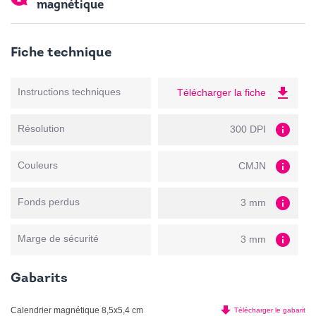
magnétique
Fiche technique
file_download
Instructions techniques
Télécharger la fiche
info
Résolution
300 DPI
info
Couleurs
CMJN
info
Fonds perdus
3 mm
info
Marge de sécurité
3 mm
Gabarits
file_download
Calendrier magnétique 8,5x5,4 cm
Télécharger le gabarit