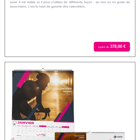
avoir. Il est solide et il peut s’utiliser de différente façon : au mur ou en guise de
sous-mains, c’est le haut de gamme des calendriers.
378,00 €
à partir de