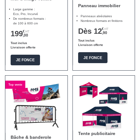
Panneau immobilier
Large gamme :
Eco, Pro, Incurvé
Panneaux alvéolaires
De nombreux formats :
Nombreux formats et finitions
de 100 à 600 cm
Dès 12
€
HT
199
€
HT
,90
,00
Tout inclus
Tout inclus
Livraison offerte
Livraison offerte
JE FONCE
JE FONCE
Top vente
Tente publicitaire
Bâche & banderole