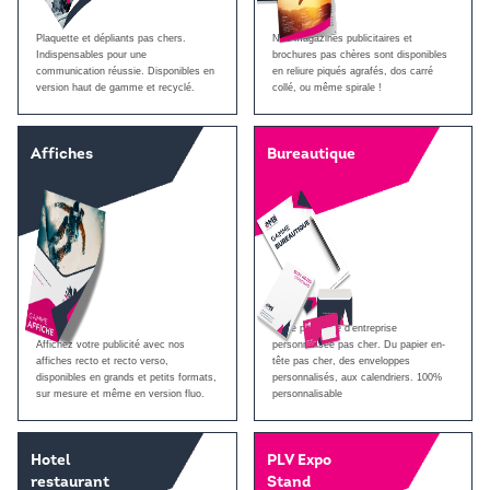
Plaquette et dépliants pas chers.
Nos magazines publicitaires et
Indispensables pour une
brochures pas chères sont disponibles
communication réussie. Disponibles en
en reliure piqués agrafés, dos carré
version haut de gamme et recyclé.
collé, ou même spirale !
Affiches
Bureautique
Votre papeterie d’entreprise
Affichez votre publicité avec nos
personnalisée pas cher. Du papier en-
affiches recto et recto verso,
tête pas cher, des enveloppes
disponibles en grands et petits formats,
personnalisés, aux calendriers. 100%
sur mesure et même en version fluo.
personnalisable
Hotel
PLV Expo
restaurant
Stand