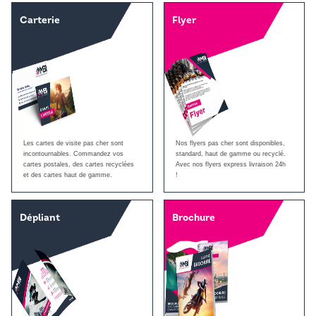
Carterie
Flyer
Les cartes de visite pas cher sont
Nos flyers pas cher sont disponibles,
incontournables. Commandez vos
standard, haut de gamme ou recyclé.
cartes postales, des cartes recyclées
Avec nos flyers express livraison 24h
et des cartes haut de gamme.
!
Dépliant
Brochure