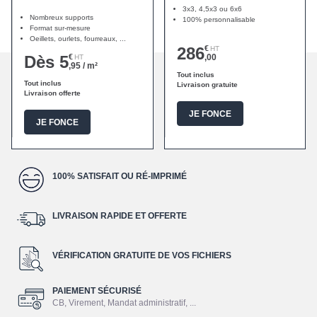
3x3, 4,5x3 ou 6x6
Nombreux supports
100% personnalisable
Format sur-mesure
Oeillets, ourlets, fourreaux, ...
286
€
HT
Dès 5
€
,00
HT
,95 / m²
Tout inclus
Tout inclus
Livraison gratuite
Livraison offerte
JE FONCE
JE FONCE
100% SATISFAIT OU RÉ-IMPRIMÉ
LIVRAISON RAPIDE ET OFFERTE
VÉRIFICATION GRATUITE DE VOS FICHIERS
PAIEMENT SÉCURISÉ
CB, Virement, Mandat administratif, ...