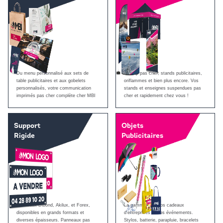
Du menu personnalisé aux sets de
Roll up pas cher, stands publicitaires,
table publicitaires et aux gobelets
oriflammes et bien plus encore. Vos
personnalisés, votre communication
stands et enseignes suspendues pas
imprimés pas cher complète cher MBI
cher et rapidement chez vous !
Support
Objets
Rigide
Publicitaires
Panneaux Dibond, Akilux, et Forex,
La gamme pour vos cadeaux
disponibles en grands formats et
d'entreprises et vos événements.
diverses épaisseurs. Panneaux pas
Stylos, batterie, parapluie, bracelets