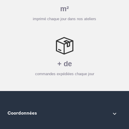
m²
imprimé chaque jour dans nos ateliers
+ de
commandes expédiées chaque jour
keyboard_arrow_down
Coordonnées