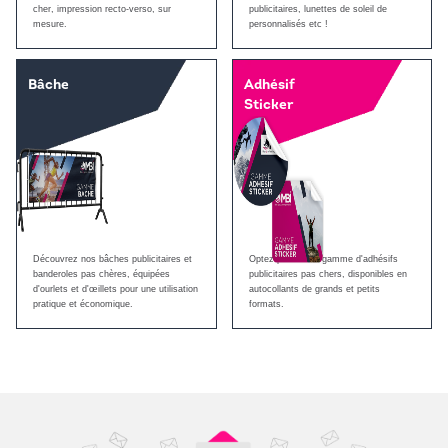
cher, impression recto-verso, sur
publicitaires, lunettes de soleil de
mesure.
personnalisés etc !
Bâche
Adhésif
Sticker
Découvrez nos bâches publicitaires et
Optez pour notre gamme d'adhésifs
banderoles pas chères, équipées
publicitaires pas chers, disponibles en
d'ourlets et d'œillets pour une utilisation
autocollants de grands et petits
pratique et économique.
formats.