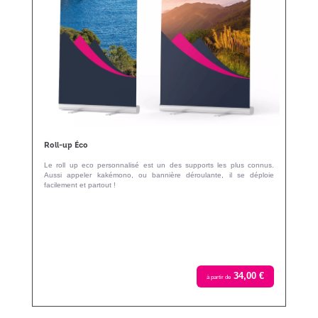
Roll-up Éco
Le roll up eco personnalisé est un des supports les plus connus.
Aussi appeler kakémono, ou bannière déroulante, il se déploie
facilement et partout !
34,00 €
à partir de