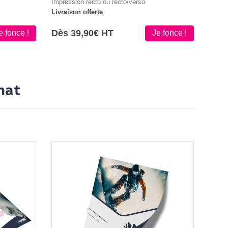
Impression recto ou recto/verso
Livraison offerte
Dès 39,90€ HT
e fonce !
Je fonce !
mat