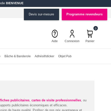
code
BIENVENUE
Devis sur-mesure
Programme revendeurs
0
Aide
Connexion
Panier
e
Bâche & Banderole
Adhésif/sticker
Objet Pub
ffiches publicitaires
,
cartes de visite professionnelles
, ou
pports publicitaires économiques et efficaces.
ion de haute qualité. Profitez de nos prix avantageux et