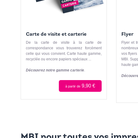
Carte de visite et carterie
Flyer
De la carte de visite à la carte de
Flyer et t
correspondance vous trouverez forcément
nombreux
celle qui vous convient. Carte haute gamme,
vos flyer
recyclée ou encore papiers spéciaux ...
MBI. Suppo
haute ga
Découvrez notre gamme carterie
.
Découvre
9,90 €
à partir de
MBI pour toutes vos impres