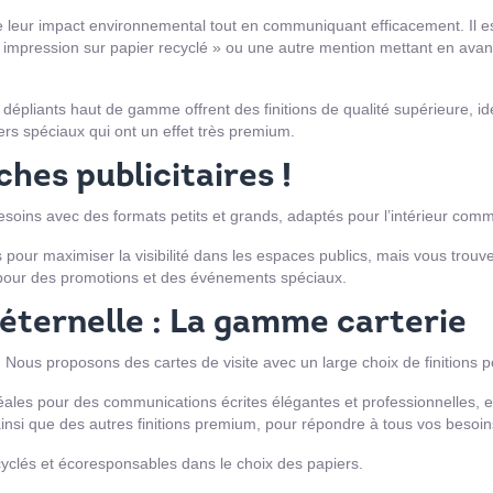
re leur impact environnemental tout en communiquant efficacement. Il 
« impression sur papier recyclé » ou une autre mention mettant en avant 
s dépliants haut de gamme offrent des finitions de qualité supérieure, i
s spéciaux qui ont un effet très premium.
ches publicitaires !
esoins avec des formats petits et grands, adaptés pour l’intérieur comm
pour maximiser la visibilité dans les espaces publics, mais vous trouve
es pour des promotions et des événements spéciaux.
ternelle : La gamme carterie
e. Nous proposons des cartes de visite avec un large choix de finitions
éales pour des communications écrites élégantes et professionnelles, et
if ainsi que des autres finitions premium, pour répondre à tous vos besoin
yclés et écoresponsables dans le choix des papiers.