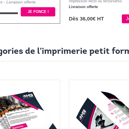
Impression recto ou recto/verso
s - Livraison offerte
Livraison offerte
JE FONCE !
Dès 36,00€ HT
J
ories de l'imprimerie petit for