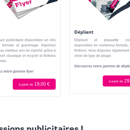
Dépliant
ract publicitaire disponibles en très
Dépliant et plaquette com
 formats et grammage. Imprimez
disponibles en nombreux formats, 
s au meilleur prix du marché grâce à
finitions. Vous disposez également 
rt classique et recyclé et finitions
choix de type de pliage.
mme.
Découvrez notre gamme de dépli
z notre gamme flyer
29
à partir de
19,00 €
à partir de
sions publicitaires !