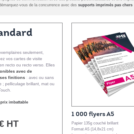
démarquez-vous de la concurrence avec des
supports imprimés pas chers
tandard
exemplaires seulement,
 vos cartes de visite
en recto ou recto verso. Elles
onibles avec de
es finitions
: avec ou sans
e ; pelliculage brillant, mat ou
Touch.
 prix imbattable
1 000 flyers A5
€ HT
Papier 135g couché brillant
Format A5 (14,8x21 cm)