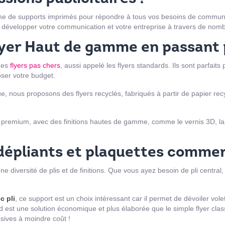
me de supports imprimés pour répondre à tous vos besoins de communi
 développer votre communication et votre entreprise à travers de no
lyer Haut de gamme en passant 
 Les
flyers pas chers
, aussi appelé les flyers standards. Ils sont parfa
oser votre budget.
 nous proposons des flyers recyclés, fabriqués à partir de papier recycl
remium, avec des finitions hautes de gamme, comme le vernis 3D, la do
 dépliants et plaquettes commer
e diversité de plis et de finitions. Que vous ayez besoin de pli central,
c pli
, ce support est un choix intéressant car il permet de dévoiler vole
 est une solution économique et plus élaborée que le simple flyer classi
sives à moindre coût !