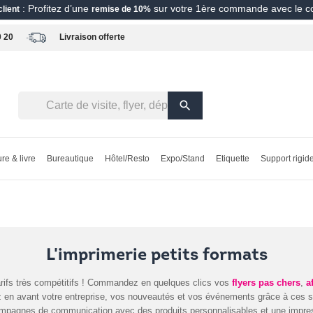
: Profitez d’une
sur votre 1ère commande avec le 
lient
remise de 10%
0 20
Livraison offerte
search
re & livre
Bureautique
Hôtel/Resto
Expo/Stand
Etiquette
Support rigid
L'imprimerie petits formats
rifs très compétitifs ! Commandez en quelques clics vos
flyers pas chers
,
a
z en avant votre entreprise, vos nouveautés et vos événements grâce à ces su
mpagnes de communication avec des produits personnalisables et une impress