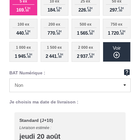
5 ex
10 ex
25 ex
50 ex
€ ht
€ ht
€ ht
€ ht
169.
184.
226.
297.
00
00
00
00
100 ex
200 ex
500 ex
750 ex
€ ht
€ ht
€ ht
€ ht
440.
770.
1 565.
1 720.
00
00
00
00
1 000 ex
1 500 ex
2 000 ex
Voir
add_circle_outline
€ ht
€ ht
€ ht
1 945.
2 441.
2 937.
00
00
00
live_help
BAT Numérique :
Je choisis ma date de livraison :
Standard
(J+10)
Livraison estimée :
jeudi 20 août