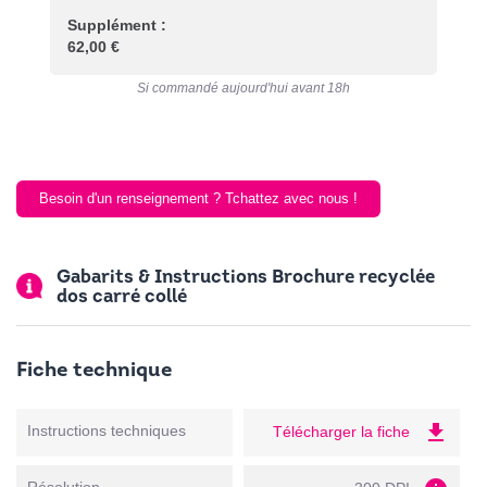
Supplément :
62,00 €
Si commandé aujourd'hui avant 18h
Besoin d'un renseignement ? Tchattez avec nous !
Gabarits & Instructions Brochure recyclée
dos carré collé
Fiche technique
file_download
Instructions techniques
Télécharger la fiche