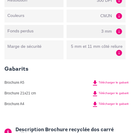
info
Résolution
300 DPI
info
Couleurs
CMJN
info
Fonds perdus
3 mm
Marge de sécurité
5 mm et 11 mm côté reliure
info
Gabarits
file_download
Brochure A5
Télécharger le gabarit
file_download
Brochure 21x21 cm
Télécharger le gabarit
file_download
Brochure A4
Télécharger le gabarit
Description Brochure recyclée dos carré