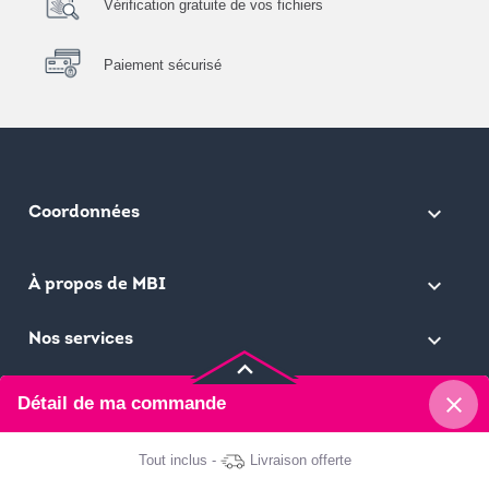
Vérification gratuite de vos fichiers
Paiement sécurisé
keyboard_arrow_down
Coordonnées

À propos de MBI

Nos services
keyboard_arrow_up
close
Détail de ma commande
Ma Bonne Impression © 2026
Tout inclus -
Livraison offerte