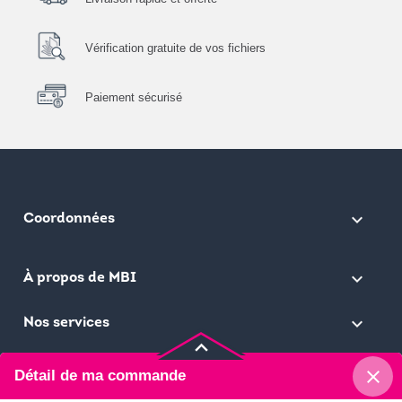
Vérification gratuite de vos fichiers
Paiement sécurisé
keyboard_arrow_down
Coordonnées

À propos de MBI

Nos services
keyboard_arrow_up
close
Détail de ma commande