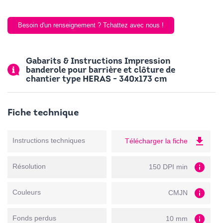
Besoin d'un renseignement ? Tchattez avec nous !
Gabarits & Instructions Impression
banderole pour barrière et clôture de
chantier type HERAS - 340x173 cm
Fiche technique
file_download
Instructions techniques
Télécharger la fiche
info
Résolution
150 DPI min
info
Couleurs
CMJN
info
Fonds perdus
10 mm