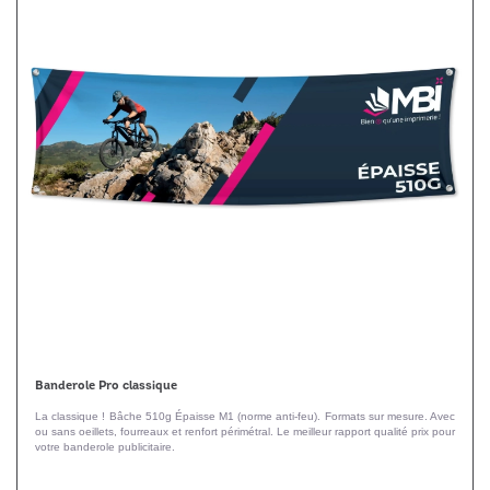
Banderole Pro classique
La classique ! Bâche 510g Épaisse M1 (norme anti-feu). Formats sur mesure. Avec
ou sans oeillets, fourreaux et renfort périmétral. Le meilleur rapport qualité prix pour
votre banderole publicitaire.