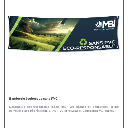
Banderole écologique sans PVC
L'alternative éco-responsable idéale pour vos bâches et banderoles. Textile
polyester blanc très résistant, SANS PVC et recyclable. Certification M1 (anti-feu)