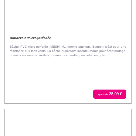
Banderole microperforée
Bâche PVC micro-perforée (MESH) M1 (norme anti-feu). Support idéal pour une
résistance aux forts vents. La bâche publicitaire incontournable pour échafaudage.
Formats sur mesure, oeillets, fourneaux et renfort périmétral en option.
28,09 €
à partir de