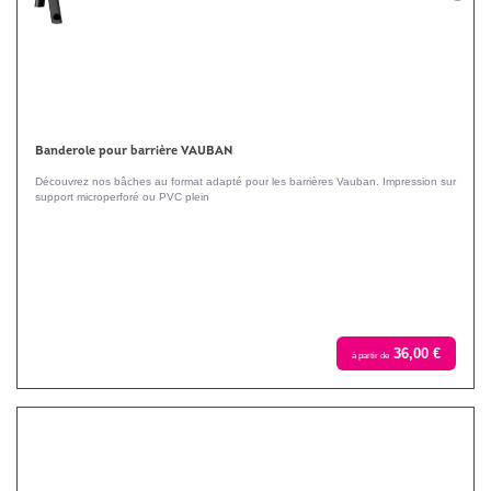
Banderole pour barrière VAUBAN
Découvrez nos bâches au format adapté pour les barrières Vauban. Impression sur
support microperforé ou PVC plein
36,00 €
à partir de