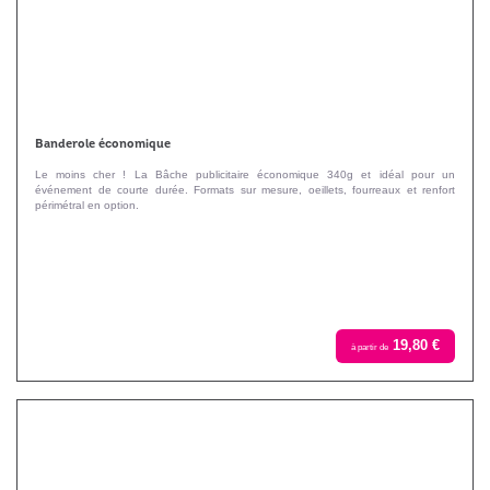
Banderole économique
Le moins cher ! La Bâche publicitaire économique 340g et idéal pour un
événement de courte durée. Formats sur mesure, oeillets, fourreaux et renfort
périmétral en option.
19,80 €
à partir de