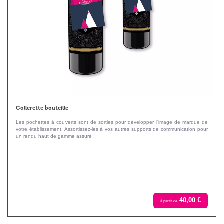
Collerette bouteille
Les pochettes à couverts sont de sorties pour développer l’image de marque de
votre établissement. Assortissez-les à vos autres supports de communication pour
un rendu haut de gamme assuré !
40,00 €
à partir de