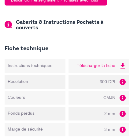
Besoin d'un renseignement ? Tchattez avec nous !
Gabarits & Instructions Pochette à
couverts
Fiche technique
file_download
Instructions techniques
Télécharger la fiche
info
Résolution
300 DPI
info
Couleurs
CMJN
info
Fonds perdus
2 mm
info
Marge de sécurité
3 mm