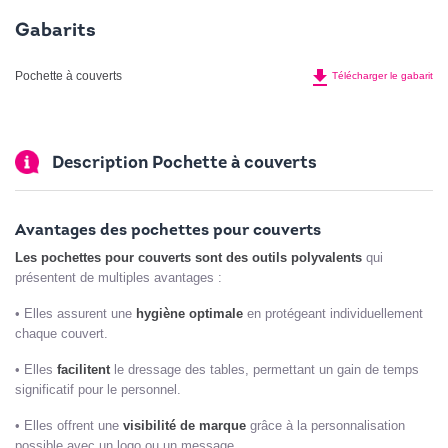
Gabarits
file_download
Pochette à couverts
Télécharger le gabarit
Description Pochette à couverts
Avantages des pochettes pour couverts
Les pochettes pour couverts sont des outils polyvalents
qui
présentent de multiples avantages :
•
Elles assurent une
hygiène optimale
en protégeant individuellement
chaque couvert.
•
Elles
facilitent
le dressage des tables, permettant un gain de temps
significatif pour le personnel.
•
Elles offrent une
visibilité de marque
grâce à la personnalisation
possible avec un logo ou un message.