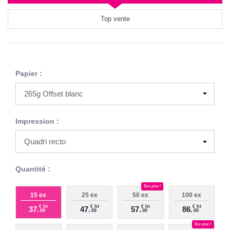
Top vente
Papier :
Impression :
Quantité :
Bon plan !
15 ex
25 ex
50 ex
100 ex
€ ht
€ ht
€ ht
€ ht
37.
47.
57.
86.
00
00
00
00
Bon plan !