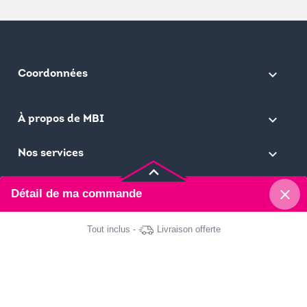
keyboard_arrow_down
Coordonnées

À propos de MBI

Nos services
keyboard_arrow_up
close
Détail de ma commande
Ma Bonne Impression © 2026
Tout inclus -
Livraison offerte
Pochette à couverts
Papier : 265g Offset blanc
Impression : Quadri recto