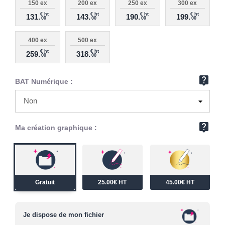
150 ex
200 ex
250 ex
300 ex
€ ht
€ ht
€ ht
€ ht
131.
143.
190.
199.
00
00
00
00
400 ex
500 ex
€ ht
€ ht
259.
318.
00
00
live_help
BAT Numérique :
live_help
Ma création graphique :
Gratuit
25.00€ HT
45.00€ HT
Je dispose de mon fichier