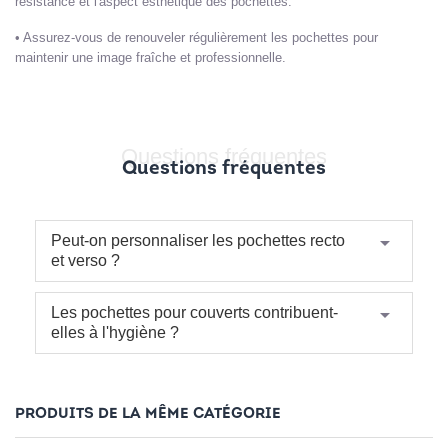
résistance et l'aspect esthétique des pochettes.
•
Assurez-vous de renouveler régulièrement les pochettes pour
maintenir une image fraîche et professionnelle.
Questions fréquentes
Questions fréquentes
arrow_drop_down
Peut-on personnaliser les pochettes recto
et verso ?
arrow_drop_down
Les pochettes pour couverts contribuent-
elles à l'hygiène ?
PRODUITS DE LA MÊME CATÉGORIE