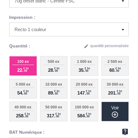
Impression :
Quantité :
edit
quantité personnalisée
100 ex
500 ex
1 000 ex
2 500 ex
€ ht
€ ht
€ ht
€ ht
22.
28.
35.
60.
00
00
00
00
5 000 ex
10 000 ex
20 000 ex
30 000 ex
€ ht
€ ht
€ ht
€ ht
54.
89.
147.
201.
00
00
00
00
40 000 ex
50 000 ex
100 000 ex
Voir
add_circle_outline
€ ht
€ ht
€ ht
258.
317.
584.
00
00
00
live_help
BAT Numérique :