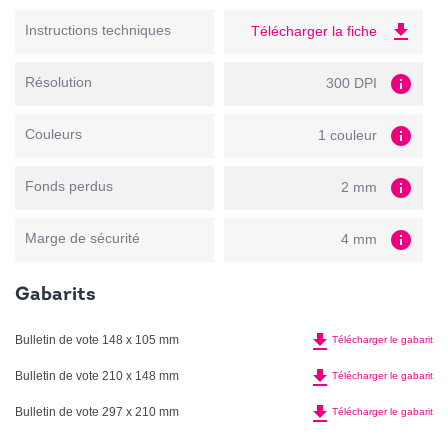
file_download
Instructions techniques
Télécharger la fiche
info
Résolution
300 DPI
info
Couleurs
1 couleur
info
Fonds perdus
2 mm
info
Marge de sécurité
4 mm
Gabarits
file_download
Bulletin de vote 148 x 105 mm
Télécharger le gabarit
file_download
Bulletin de vote 210 x 148 mm
Télécharger le gabarit
file_download
Bulletin de vote 297 x 210 mm
Télécharger le gabarit