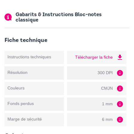
Gabarits & Instructions Bloc-notes
classique
Fiche technique
file_download
Instructions techniques
Télécharger la fiche
info
Résolution
300 DPI
info
Couleurs
CMJN
info
Fonds perdus
1 mm
info
Marge de sécurité
6 mm