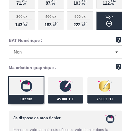
€ ht
€ ht
€ ht
€ ht
71.
87.
103.
122.
00
00
00
00
300 ex
400 ex
500 ex
Voir
add_circle_outline
€ ht
€ ht
€ ht
143.
183.
222.
00
00
00
live_help
BAT Numérique :
live_help
Ma création graphique :
Gratuit
45.00€ HT
75.00€ HT
Je dispose de mon fichier
Finalisez votre achat, puis déposez votre fichier dans la