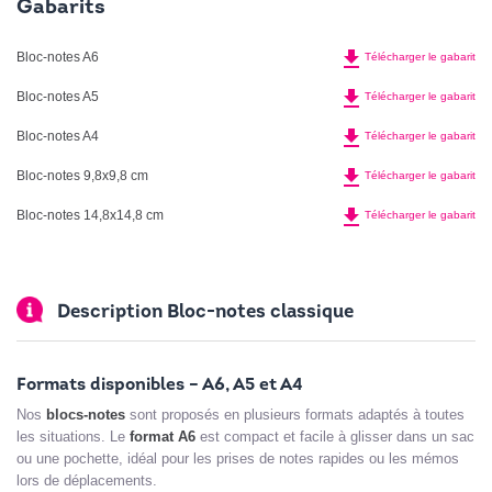
Gabarits
file_download
Bloc-notes A6
Télécharger le gabarit
file_download
Bloc-notes A5
Télécharger le gabarit
file_download
Bloc-notes A4
Télécharger le gabarit
file_download
Bloc-notes 9,8x9,8 cm
Télécharger le gabarit
file_download
Bloc-notes 14,8x14,8 cm
Télécharger le gabarit
Description Bloc-notes classique
Formats disponibles – A6, A5 et A4
Nos
blocs-notes
sont proposés en plusieurs formats adaptés à toutes
les situations. Le
format A6
est compact et facile à glisser dans un sac
ou une pochette, idéal pour les prises de notes rapides ou les mémos
lors de déplacements.