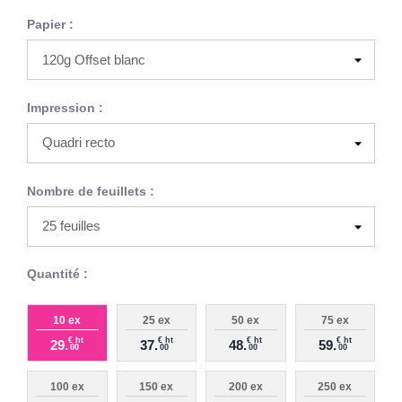
Papier :
Impression :
Nombre de feuillets :
Quantité :
10 ex
25 ex
50 ex
75 ex
€ ht
€ ht
€ ht
€ ht
29.
37.
48.
59.
00
00
00
00
100 ex
150 ex
200 ex
250 ex