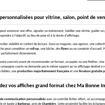
personnalisées pour vitrine, salon, point de v
le peut annoncer une offre, signaler un événement, habiller une vitrine, guider un
ondre à l’objectif, au lieu de pose et à la durée d’affichage.
cilier visibilité et confort de lecture. Dans un magasin, une agence, une collectiv
iche peut compléter un 
roll-up
, une bâche, des 
flyers
 ou un comptoir d’accueil. P
er parfaitement dimensionné.
soins concrets avant de recommander un format, un papier ou une finition. Une a
 lisibles, une 
production majoritairement française
 et une 
livraison gratuite 
z vos affiches grand format chez Ma Bonne I
 de communication personnalisés
 avec un contrôle fichier offert, un accompag
le et basée à 
Barberaz
, près de 
Chambéry
. Cette proximité facilite les échang