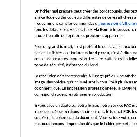
Un fichier mal préparé peut créer des bords coupés, des text
image floue ou des couleurs différentes de celles affichées à 
fréquemment dans les commandes d’
impression d’affiche
rend les défauts plus visibles. Chez 
Ma Bonne Impression
, 
production afin de repérer les problèmes apparents.
Pour un 
grand format
, il est préférable de travailler aux b
fichier. Le fichier doit inclure un 
fond perdu
, c’est-à-dire u
zone de sécurité
, à distance du bord.
La résolution doit correspondre à l’usage prévu. Une affiche 
image plus précise qu’un visuel urbain consulté à plusieurs m
colorimétrique. En 
impression professionnelle
, le 
CMJN
 re
correspond aux encres utilisées en production.
Si vous avez un doute sur votre fichier, notre 
service PAO gr
impression. Nous vérifions les dimensions, le 
format PDF
, le
coupés et la cohérence du document. Vous validez votre co
puis nous lançons l’impression dès que le fichier permet d’o