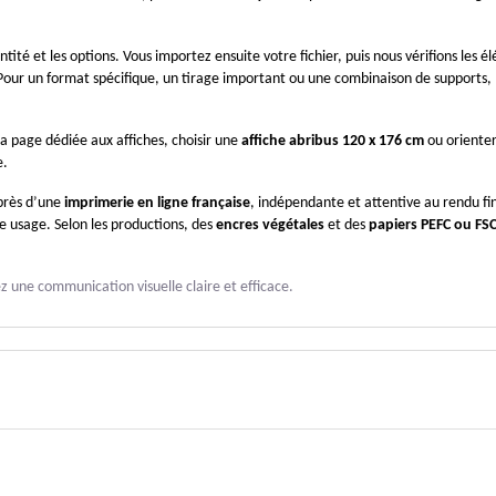
ité et les options. Vous importez ensuite votre fichier, puis nous vérifions les él
Pour un format spécifique, un tirage important ou une combinaison de supports, 
la page dédiée aux affiches, choisir une 
affiche abribus 120 x 176 cm
 ou orienter
e.
près d’une 
imprimerie en ligne française
, indépendante et attentive au rendu fina
usage. Selon les productions, des 
encres végétales
 et des 
papiers PEFC ou FS
ez une communication visuelle claire et efficace.