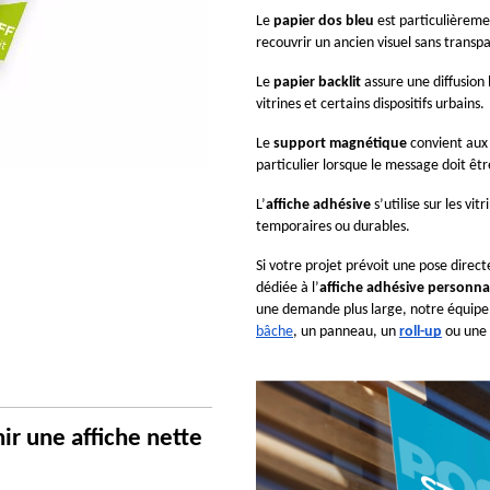
Le 
papier dos bleu
 est particulièreme
recouvrir un ancien visuel sans transp
Le 
papier backlit
 assure une diffusion
vitrines et certains dispositifs urbains.
Le 
support magnétique
 convient aux
particulier lorsque le message doit ê
L’
affiche adhésive
 s’utilise sur les vi
temporaires ou durables.
Si votre projet prévoit une pose directe
dédiée à l’
affiche adhésive personna
une demande plus large, notre équipe 
bâche
, un panneau, un 
roll-up
 ou une 
ir une affiche nette 