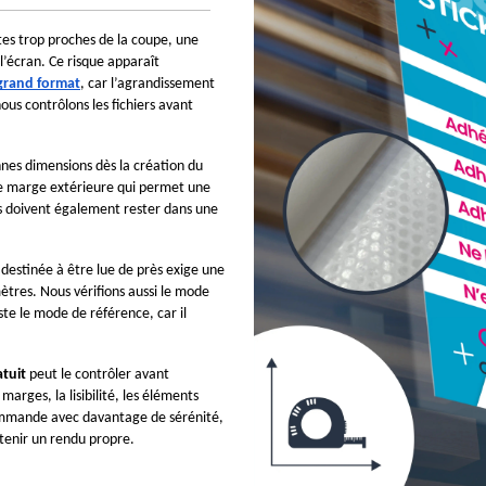
es trop proches de la coupe, une 
l’écran. Ce risque apparaît 
 grand format
, car l’agrandissement 
nous contrôlons les fichiers avant 
onnes dimensions dès la création du 
ne marge extérieure qui permet une 
coupe propre après impression. Les informations essentielles doivent également rester dans une 
destinée à être lue de près exige une 
ètres. Nous vérifions aussi le mode 
ste le mode de référence, car il 
atuit
 peut le contrôler avant 
s marges, la lisibilité, les éléments 
mmande avec davantage de sérénité, 
btenir un rendu propre.