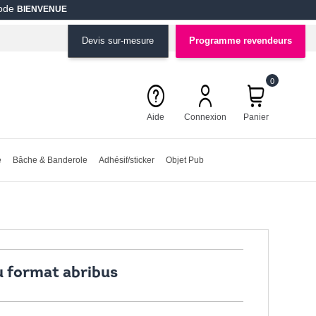
code
BIENVENUE
Devis sur-mesure
Programme revendeurs
0
Aide
Connexion
Panier
e
Bâche & Banderole
Adhésif/sticker
Objet Pub
u format abribus