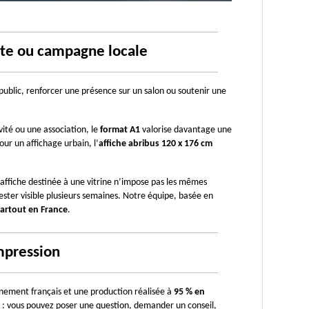
ente ou campagne locale
 public, renforcer une présence sur un salon ou soutenir une 
ité ou une association, le 
format A1
 valorise davantage une 
our un affichage urbain, l’
affiche abribus 120 x 176 cm
ffiche destinée à une vitrine n’impose pas les mêmes 
contraintes qu’un visuel posé sur un réseau d’affichage. Une campagne courte ne demande pas le même support qu’un affichage destiné à rester visible plusieurs semaines. Notre équipe, basée en 
partout en France
.
mpression
nement français et une production réalisée à 
95 % en 
es : vous pouvez poser une question, demander un conseil, 