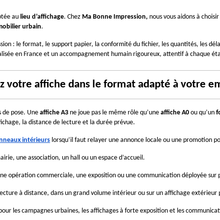
aptée au
 lieu d’affichage
. Chez 
Ma Bonne Impression,
 nous vous aidons à choisir
obilier urbain
.
on : le format, le support papier, la conformité du fichier, les quantités, les déla
n réalisée en France et un accompagnement humain rigoureux, attentif à chaque ét
votre affiche dans le format adapté à votre 
s de pose. Une 
affiche A3
 ne joue pas le même rôle qu’une 
affiche A0
 ou qu’un 
f
ffichage, la distance de lecture et la durée prévue.
nneaux intérieurs
lorsqu’il faut relayer une annonce locale ou une promotion po
airie, une association, un hall ou un espace d’accueil.
e opération commerciale, une exposition ou une communication déployée sur pl
ecture à distance, dans un grand volume intérieur ou sur un affichage extérieur
pour les campagnes urbaines, les affichages à forte exposition et les communicati