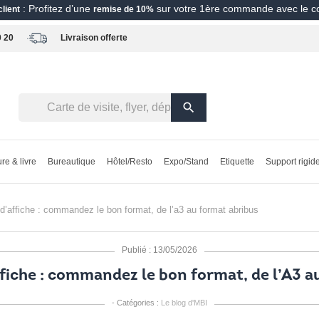
: Profitez d’une
sur votre 1ère commande avec le 
lient
remise de 10%
0 20
Livraison offerte
search
re & livre
Bureautique
Hôtel/Resto
Expo/Stand
Etiquette
Support rigid
 d’affiche : commandez le bon format, de l’a3 au format abribus
Publié : 13/05/2026
fiche : commandez le bon format, de l’A3 a
- Catégories :
Le blog d'MBI