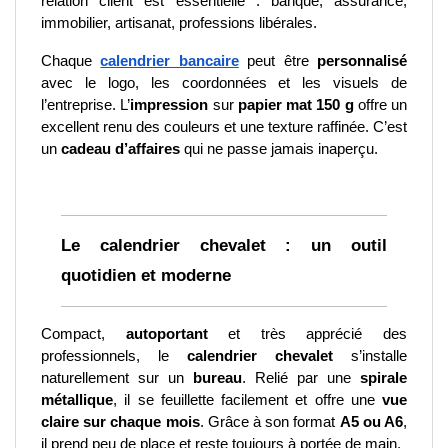
relation client est essentielle : banque, assurance, 
immobilier, artisanat, professions libérales.
Chaque 
calendrier bancaire
 peut être 
personnalisé
avec le logo, les coordonnées et les visuels de 
l’entreprise. L’
impression
 sur 
papier mat 150 g
 offre un 
excellent renu des couleurs et une texture raffinée. C’est 
un 
cadeau d’affaires
 qui ne passe jamais inaperçu.
Le calendrier chevalet : un outil 
quotidien et moderne
Compact, 
autoportant
 et très apprécié des 
professionnels, le 
calendrier chevalet
 s’installe 
naturellement sur un 
bureau
. Relié par une 
spirale 
métallique
, il se feuillette facilement et offre une 
vue 
claire sur chaque mois
. Grâce à son format 
A5 ou A6
, 
il prend peu de place et reste toujours à portée de main.