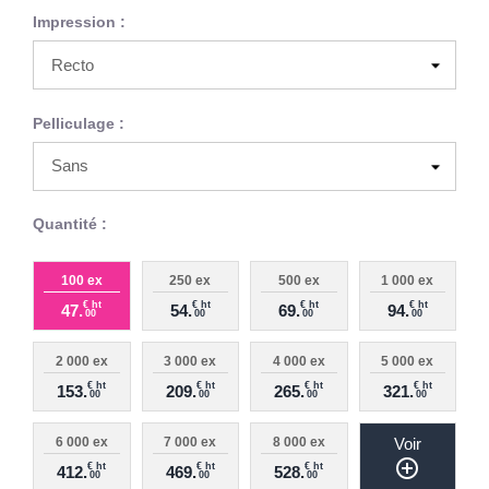
Impression :
Pelliculage :
Quantité :
100 ex
250 ex
500 ex
1 000 ex
€ ht
€ ht
€ ht
€ ht
47.
54.
69.
94.
00
00
00
00
2 000 ex
3 000 ex
4 000 ex
5 000 ex
€ ht
€ ht
€ ht
€ ht
153.
209.
265.
321.
00
00
00
00
6 000 ex
7 000 ex
8 000 ex
Voir
add_circle_outline
€ ht
€ ht
€ ht
412.
469.
528.
00
00
00