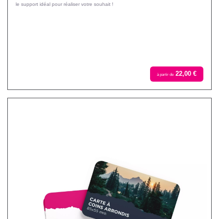
le support idéal pour réaliser votre souhait !
22,00 €
à partir de