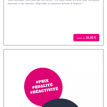
Vous souhaitez une carte qui sort du lot ? La carte carrée est une carte sui pourra
répondre à vos attentes. Disponible en plusieurs formats & finitions !
16,00 €
à partir de