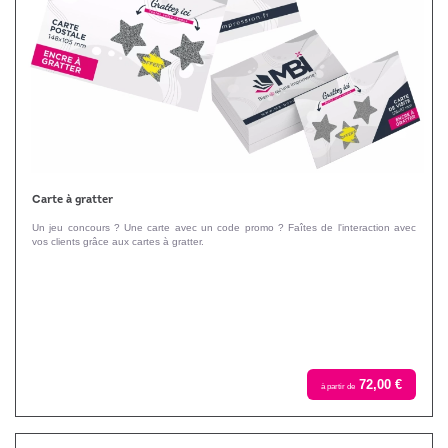
Carte à gratter
Un jeu concours ? Une carte avec un code promo ? Faîtes de l'interaction avec
vos clients grâce aux cartes à gratter.
72,00 €
à partir de