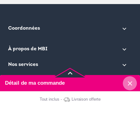
keyboard_arrow_down
Coordonnées

À propos de MBI

Nos services
keyboard_arrow_up
close
Détail de ma commande
Ma Bonne Impression © 2026
Tout inclus -
Livraison offerte
Carte indéchirable
Format : 8,5x5,5 cm
Papier : 450g indéchirable
Impression : Recto