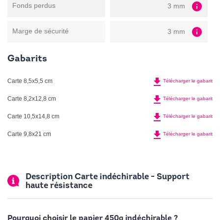
info
Fonds perdus
3 mm
info
Marge de sécurité
3 mm
Gabarits
file_download
Carte 8,5x5,5 cm
Télécharger le gabarit
file_download
Carte 8,2x12,8 cm
Télécharger le gabarit
file_download
Carte 10,5x14,8 cm
Télécharger le gabarit
file_download
Carte 9,8x21 cm
Télécharger le gabarit
Description Carte indéchirable - Support
haute résistance
Pourquoi choisir le papier 450g indéchirable ?