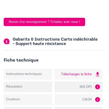
Besoin d'un renseignement ? Tchattez avec nous !
Gabarits & Instructions Carte indéchirable
- Support haute résistance
Fiche technique
file_download
Instructions techniques
Télécharger la fiche
info
Résolution
300 DPI
info
Couleurs
CMJN