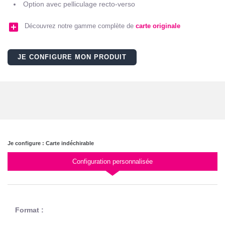
Option avec pelliculage recto-verso
add_box
Découvrez notre gamme complète de
carte originale
JE CONFIGURE MON PRODUIT
Je configure : Carte indéchirable
Configuration personnalisée
Format :