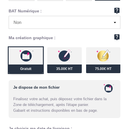
live_help
BAT Numérique :
live_help
Ma création graphique :
Gratuit
35.00€ HT
75.00€ HT
Je dispose de mon fichier
Finalisez votre achat, puis déposez votre fichier dans la
Zone de téléchargement, après l'étape panier.
Gabarit et instructions disponibles en bas de page.
Je choisis ma date de livraison :