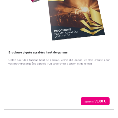
Brochure piquée agrafées haut de gamme
Optez pour des finitions haut de gamme, vernis 3D, dorure, et plein d'autre pour
vos brochures piquées agrafés ! Un large choix d'option et de format !
99,00 €
à partir de