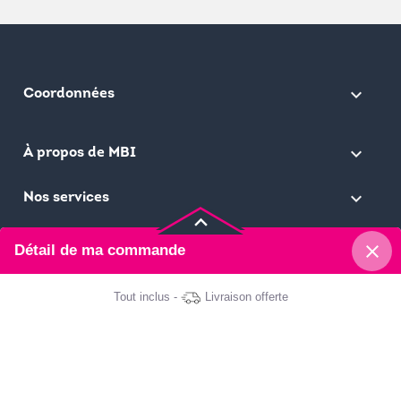
keyboard_arrow_down
Coordonnées

À propos de MBI

Nos services
keyboard_arrow_up
close
Détail de ma commande
Ma Bonne Impression © 2026
Tout inclus -
Livraison offerte
Brochure spirale
Orientation : Portrait
Format : A6 - 10,5x14,8 cm