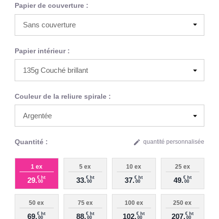
Papier de couverture :
Papier intérieur :
Couleur de la reliure spirale :
Quantité :
edit
quantité personnalisée
1 ex
5 ex
10 ex
25 ex
€ ht
€ ht
€ ht
€ ht
29.
33.
37.
49.
00
00
00
00
50 ex
75 ex
100 ex
250 ex
€ ht
€ ht
€ ht
€ ht
69.
88.
102.
207.
00
00
00
00