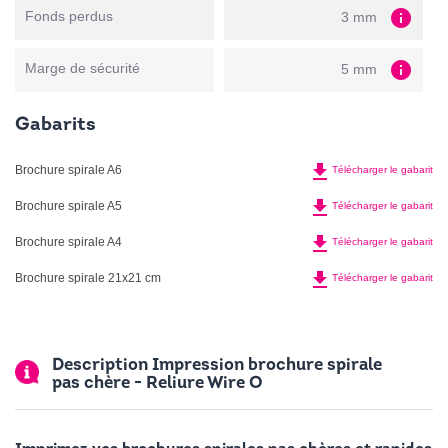
info
Fonds perdus
3 mm
info
Marge de sécurité
5 mm
Gabarits
file_download
Brochure spirale A6
Télécharger le gabarit
file_download
Brochure spirale A5
Télécharger le gabarit
file_download
Brochure spirale A4
Télécharger le gabarit
file_download
Brochure spirale 21x21 cm
Télécharger le gabarit
Description Impression brochure spirale
pas chère - Reliure Wire O