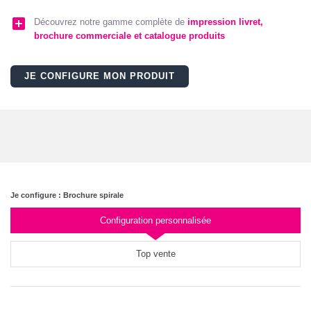
add_box
Découvrez notre gamme complète de
impression livret,
brochure commerciale et catalogue produits
JE CONFIGURE MON PRODUIT
Je configure : Brochure spirale
Configuration personnalisée
Top vente