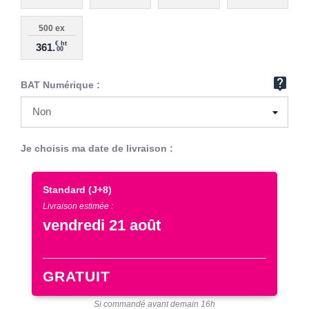
500 ex
€ ht
361.
00
live_help
BAT Numérique :
Je choisis ma date de livraison :
Standard
(J+8)
Livraison estimée :
vendredi 21 août
GRATUIT
Si commandé avant demain 16h