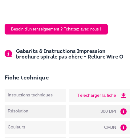
Besoin d'un renseignement ? Tchattez avec nous !
Gabarits & Instructions Impression
brochure spirale pas chère - Reliure Wire O
Fiche technique
file_download
Instructions techniques
Télécharger la fiche
info
Résolution
300 DPI
info
Couleurs
CMJN