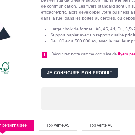
de communication. Les flyers standard sont un su
efficacité/prix, alors développer votre business à p
dans la rue, dans les boîtes aux lettres, ou dép
Large choix de format : A6, A5, A4, DL, 5,5
Support papier avec un rapport qualité prix i
De 100 ex à 500 000 ex, avec le
meilleur p
add_box
Découvrez notre gamme complète de
flyers pa
JE CONFIGURE MON PRODUIT
n personnalisée
Top vente A5
Top vente A6