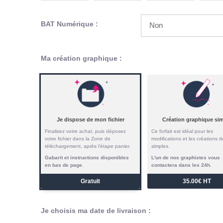
BAT Numérique :
Ma création graphique :
Je dispose de mon fichier
Création graphique si
Finalisez votre achat, puis déposez
Ce forfait est idéal pour les
votre fichier dans la Zone de
modifications et les créations d
téléchargement, après l'étape panier.
simples.
Gabarit et instructions disponibles
L'un de nos graphistes vous
en bas de page.
contactera dans les 24h.
Gratuit
35.00€ HT
Je choisis ma date de livraison :