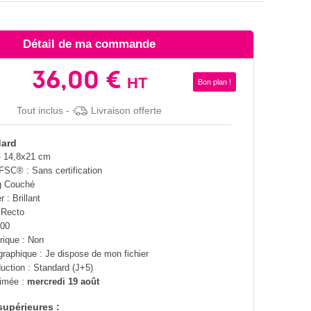
Détail de ma commande
36,00 €
HT
Bon plan !
Tout inclus -
Livraison offerte
dard
- 14,8x21 cm
 FSC® : Sans certification
g Couché
r : Brillant
 Recto
000
rique : Non
graphique : Je dispose de mon fichier
duction : Standard (J+5)
timée :
mercredi 19 août
supérieures :