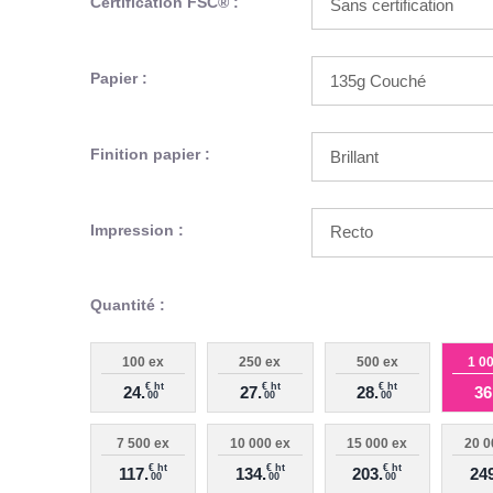
Certification FSC® :
Papier :
Finition papier :
Impression :
Quantité :
100 ex
250 ex
500 ex
1 0
€ ht
€ ht
€ ht
24.
27.
28.
36
00
00
00
7 500 ex
10 000 ex
15 000 ex
20 0
€ ht
€ ht
€ ht
117.
134.
203.
249
00
00
00