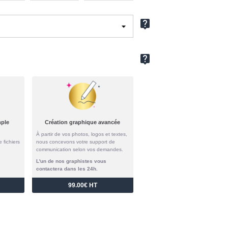
live_help
live_help
mple
Création graphique avancée
À partir de vos photos, logos et textes,
e fichiers
nous concevons votre support de
communication selon vos demandes.
L'un de nos graphistes vous
contactera dans les 24h.
99.00€ HT