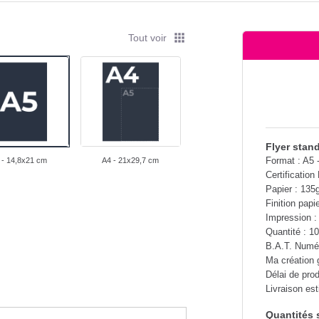
apps
Tout voir
Flyer stan
Format : A5 
 - 14,8x21 cm
A4 - 21x29,7 cm
Certification
Papier : 135
Finition papie
Impression :
Quantité : 1
B.A.T. Numé
Ma création 
Délai de pro
Livraison es
Quantités 