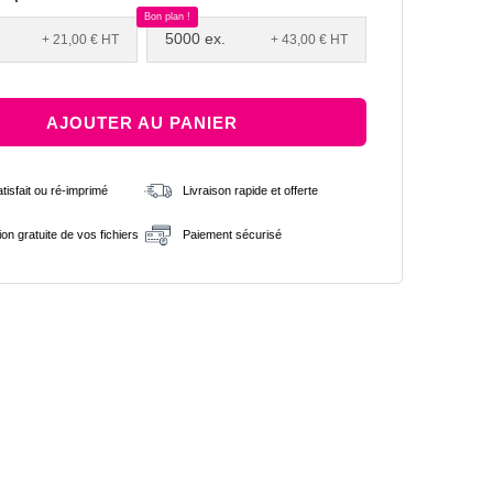
Bon plan !
5000 ex.
+ 21,00 €
HT
+ 43,00 €
HT
AJOUTER AU PANIER
isfait ou ré-imprimé
Livraison rapide et offerte
tion gratuite de vos fichiers
Paiement sécurisé