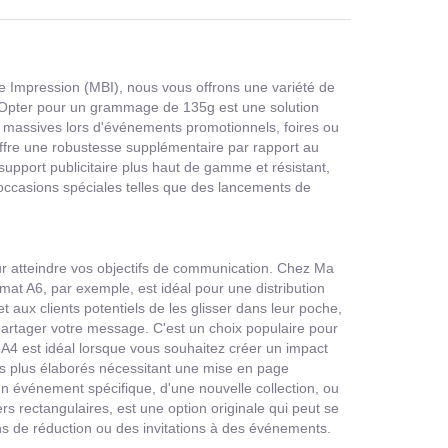
e Impression (MBI), nous vous offrons une variété de
és.Opter pour un grammage de 135g est une solution
ions massives lors d'événements promotionnels, foires ou
l offre une robustesse supplémentaire par rapport au
support publicitaire plus haut de gamme et résistant,
occasions spéciales telles que des lancements de
our atteindre vos objectifs de communication. Chez Ma
at A6, par exemple, est idéal pour une distribution
t aux clients potentiels de les glisser dans leur poche,
partager votre message. C'est un choix populaire pour
 A4 est idéal lorsque vous souhaitez créer un impact
ires plus élaborés nécessitant une mise en page
n événement spécifique, d'une nouvelle collection, ou
ers rectangulaires, est une option originale qui peut se
s de réduction ou des invitations à des événements.