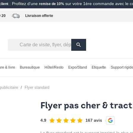
: Profitez d’une
sur votre 1ère commande avec le 
lient
remise de 10%
0 20
Livraison offerte
search
re & livre
Bureautique
Hôtel/Resto
Expo/Stand
Etiquette
Support rigid
publicitaire
flyer standard
Flyer pas cher & tract
4.9
167 avis
Le flyer standard est le support imprimé le plus