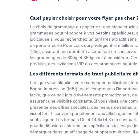
Quel papier choisir pour votre flyer pas cher 
Le choix du grammage du papier est une étape cruciale 
grammages pour répondre à vos besoins spécifiques, gar
judicieuse si vous recherchez un tarif très attractif san
en porte-à-porte.Pour ceux qui privilégient le meilleur 
135g, assurant une durabilité accrue tout en conservant
les grammages de 300g et 350g sont à considérer. Ces o
produits, des invitations VIP ou des promotions haut 
Les différents formats de tract publicitaire di
Lorsque vous planifiez votre campagne publicitaire, le 
Bonne Impression (MBI), nous comprenons l'importance d
facile, que ce soit lors d'événements promotionnels, de 
assurant une visibilité constante.Si vous visez une co
présenter des offres spéciales, des menus de restaurant
visuel fort. Il convient parfaitement aux affichages en 
sophistiquée.Les formats DL et 14,8x14,8 cm sont parfa
pour la diffusion d'informations spécifiques telles que l
démarquer dans un affichage de supports multiples. Il 