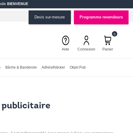
code
BIENVENUE
Devis sur-mesure
Programme revendeurs
0
Aide
Connexion
Panier
e
Bâche & Banderole
Adhésif/sticker
Objet Pub
 publicitaire
 connu, il est indispensable pour mener à bien vos campagnes