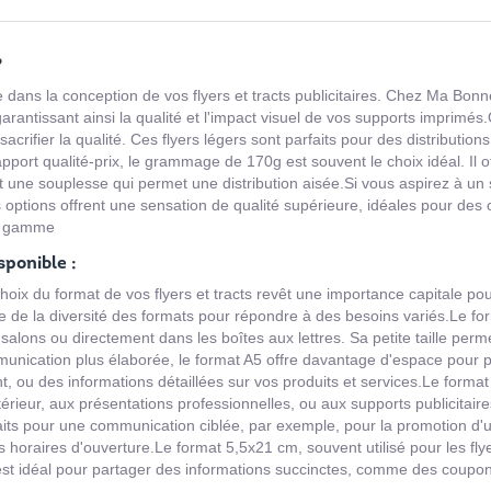
?
dans la conception de vos flyers et tracts publicitaires. Chez Ma Bonn
antissant ainsi la qualité et l'impact visuel de vos supports imprim
s sacrifier la qualité. Ces flyers légers sont parfaits pour des distribut
rapport qualité-prix, le grammage de 170g est souvent le choix idéal. I
 une souplesse qui permet une distribution aisée.Si vous aspirez à un 
ptions offrent une sensation de qualité supérieure, idéales pour des 
de gamme
sponible :
choix du format de vos flyers et tracts revêt une importance capitale p
e la diversité des formats pour répondre à des besoins variés.Le form
salons ou directement dans les boîtes aux lettres. Sa petite taille perme
mmunication plus élaborée, le format A5 offre davantage d'espace pour 
, ou des informations détaillées sur vos produits et services.Le format
intérieur, aux présentations professionnelles, ou aux supports publicita
its pour une communication ciblée, par exemple, pour la promotion d'u
es horaires d'ouverture.Le format 5,5x21 cm, souvent utilisé pour les fly
est idéal pour partager des informations succinctes, comme des coupon