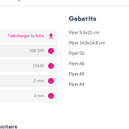
Gabarits
Flyer 5,5x21 cm
file_download
Télécharger la fiche
Flyer 14,8x14,8 cm
info
300 DPI
Flyer DL
Flyer A6
info
CMJN
Flyer A5
info
2 mm
Flyer A4
info
4 mm
icitaire