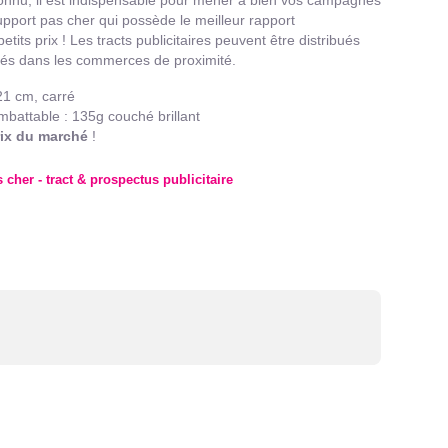
pport pas cher qui possède le meilleur rapport
etits prix ! Les tracts publicitaires peuvent être distribués
osés dans les commerces de proximité.
x21 cm, carré
mbattable : 135g couché brillant
rix du marché
!
s cher - tract & prospectus publicitaire