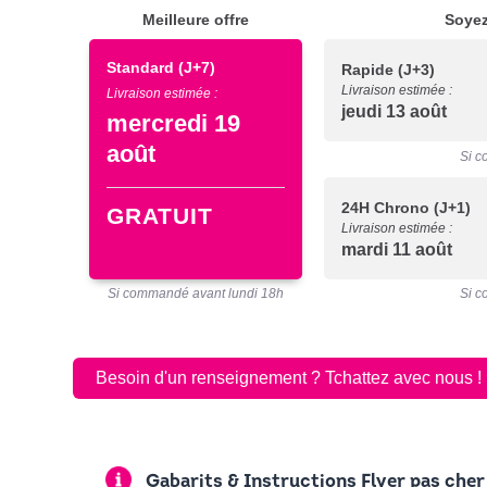
Meilleure offre
Soyez
Standard
(J+7)
Rapide
(J+3)
Livraison estimée :
Livraison estimée :
jeudi 13 août
mercredi 19
août
Si c
24H Chrono
(J+1)
GRATUIT
Livraison estimée :
mardi 11 août
Si commandé avant lundi 18h
Si c
Besoin d'un renseignement ? Tchattez avec nous !
Gabarits & Instructions Flyer pas cher 